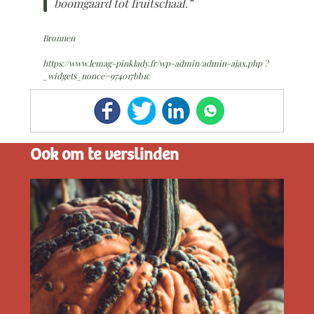
boomgaard tot fruitschaal.”
Bronnen
https://www.lemag-pinklady.fr/wp-admin/admin-ajax.php ?
_widgets_nonce=974017bb1c
Ook om te verslinden