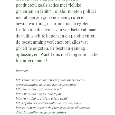
producten, zoals acties met “lelijke
groenten en fruit”. Tot slot moeten politici
niet alleen zorgen voor een grotere
bewustwording, maar ook maatregelen
treffen om de afvoer van voedselafval naar
de vuilnisbelt te beperken en producenten
de toestemming verlenen om alles wat
groeit te oogsten. Er bestaan genoeg
oplossingen. Wacht dus niet langer om actie
te ondernemen !
Bronnen
https://dicoagroecologie.fr/encyclopedie/services-
ecosystemiques-dans-les-agroecosystemes/
http://www.fao.org/3/a-ar428f.pdf
http://www.fao.org/3/a-i2697f.pdf
http://www.fao.org/3/i3347e/i3347e.pdf
https://pubs.acs.org/doi/full/10.1021/es100310d#si1
https://www.fne.asso.fr/dossiers/gaspillage-alimentaire-
d%C3%A9finition-enjeux-et-chiffres